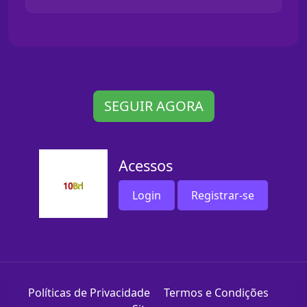
SEGUIR AGORA
Acessos
Login
Registrar-se
Políticas de Privacidade
Termos e Condições