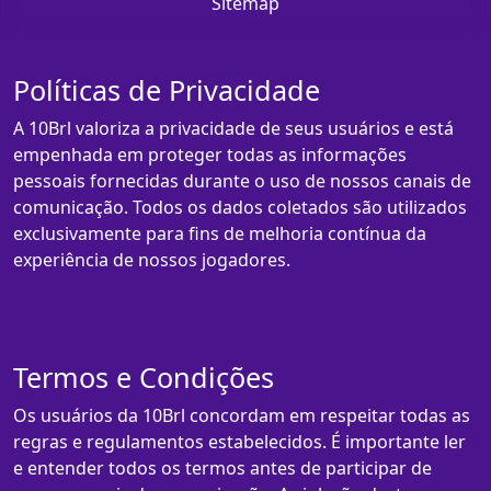
Sitemap
Políticas de Privacidade
A 10Brl valoriza a privacidade de seus usuários e está
empenhada em proteger todas as informações
pessoais fornecidas durante o uso de nossos canais de
comunicação. Todos os dados coletados são utilizados
exclusivamente para fins de melhoria contínua da
experiência de nossos jogadores.
Termos e Condições
Os usuários da 10Brl concordam em respeitar todas as
regras e regulamentos estabelecidos. É importante ler
e entender todos os termos antes de participar de