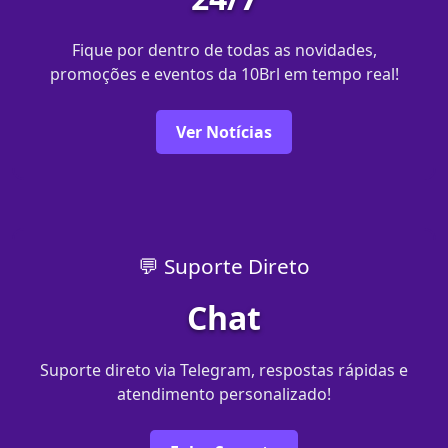
Fique por dentro de todas as novidades,
promoções e eventos da 10Brl em tempo real!
Ver Notícias
💬 Suporte Direto
Chat
Suporte direto via Telegram, respostas rápidas e
atendimento personalizado!