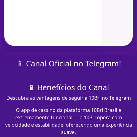
📱 Canal Oficial no Telegram!
📱 Benefícios do Canal
Descubra as vantagens de seguir a 10Brl no Telegram
O app de cassino da plataforma 10Brl Brasil é
extremamente funcional — a 10Brl opera com
velocidade e estabilidade, oferecendo uma experiência
suave.