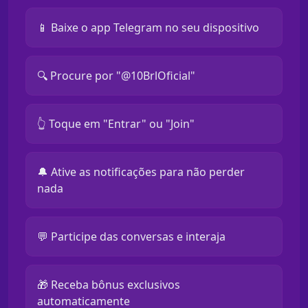
📱 Baixe o app Telegram no seu dispositivo
🔍 Procure por "@10BrlOficial"
👆 Toque em "Entrar" ou "Join"
🔔 Ative as notificações para não perder
nada
💬 Participe das conversas e interaja
🎁 Receba bônus exclusivos
automaticamente