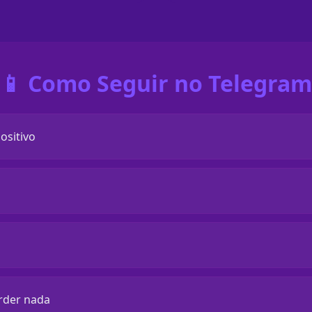
📱 Como Seguir no Telegram
ositivo
erder nada