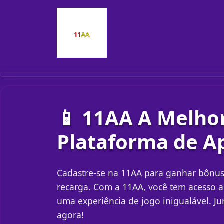
📱 11AA A Melho
Plataforma de A
Cadastre-se na 11AA para ganhar bônus
recarga. Com a 11AA, você tem acesso a
uma experiência de jogo inigualável. J
agora!