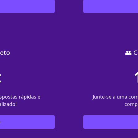
reto
👥 
t
espostas rápidas e
Junte-se a uma com
lizado!
compa
e