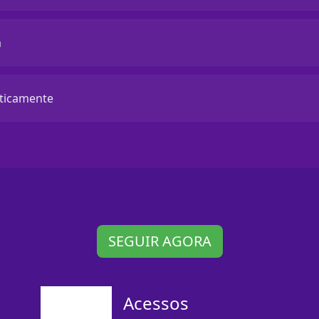
a
aticamente
SEGUIR AGORA
Acessos