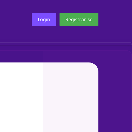
Login
Registrar-se