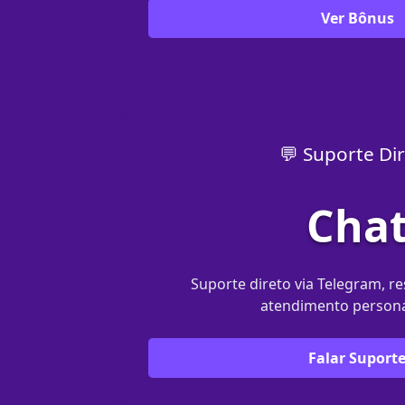
Ver Bônus
💬 Suporte Di
Cha
Suporte direto via Telegram, r
atendimento persona
Falar Suport