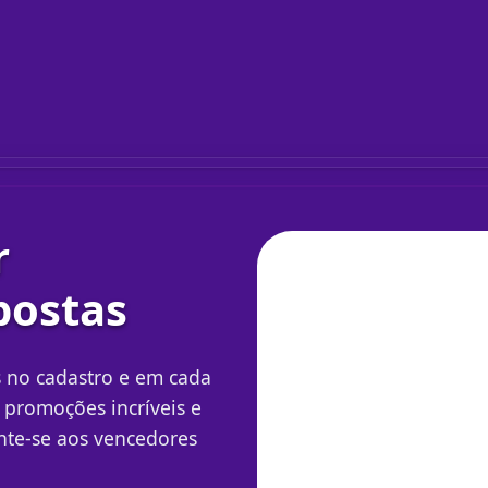
r
postas
 no cadastro e em cada
 promoções incríveis e
unte-se aos vencedores