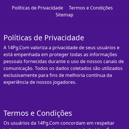
Políticas de Privacidade
Termos e Condições
Sitemap
Políticas de Privacidade
A 14Pg.Com valoriza a privacidade de seus usuários e
está empenhada em proteger todas as informações
pessoais fornecidas durante o uso de nossos canais de
comunicação. Todos os dados coletados são utilizados
exclusivamente para fins de melhoria contínua da
experiência de nossos jogadores.
Termos e Condições
Os usuários da 14Pg.Com concordam em respeitar