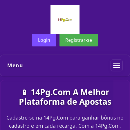
Login
Registrar-se
Menu
📱 14Pg.Com A Melhor
Plataforma de Apostas
Cadastre-se na 14Pg.Com para ganhar bônus no
cadastro e em cada recarga. Com a 14Pg.Com,