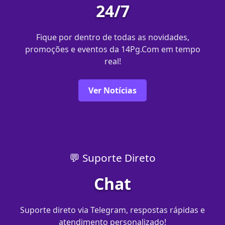
24/7
Fique por dentro de todas as novidades,
promoções e eventos da 14Pg.Com em tempo
real!
Ver Notícias
💬 Suporte Direto
Chat
Suporte direto via Telegram, respostas rápidas e
atendimento personalizado!