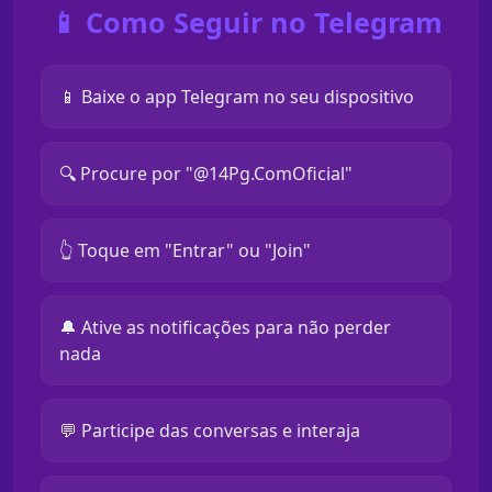
📱 Como Seguir no Telegram
📱 Baixe o app Telegram no seu dispositivo
🔍 Procure por "@14Pg.ComOficial"
👆 Toque em "Entrar" ou "Join"
🔔 Ative as notificações para não perder
nada
💬 Participe das conversas e interaja