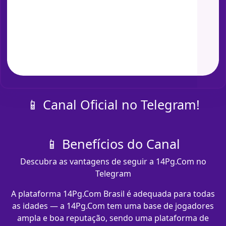
📱 Canal Oficial no Telegram!
📱 Benefícios do Canal
Descubra as vantagens de seguir a 14Pg.Com no
Telegram
A plataforma 14Pg.Com Brasil é adequada para todas
as idades — a 14Pg.Com tem uma base de jogadores
ampla e boa reputação, sendo uma plataforma de