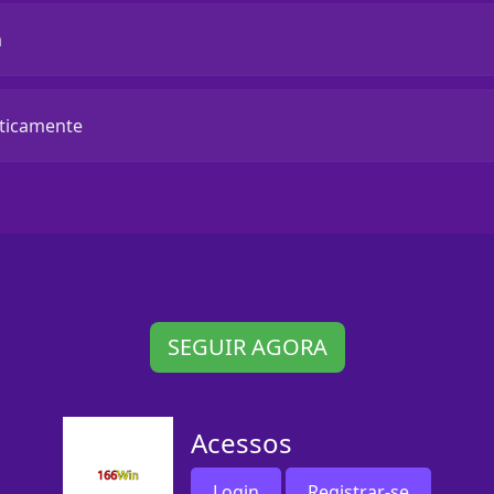
a
aticamente
SEGUIR AGORA
Acessos
Login
Registrar-se