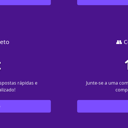
reto
👥 
t
espostas rápidas e
Junte-se a uma com
lizado!
compa
e