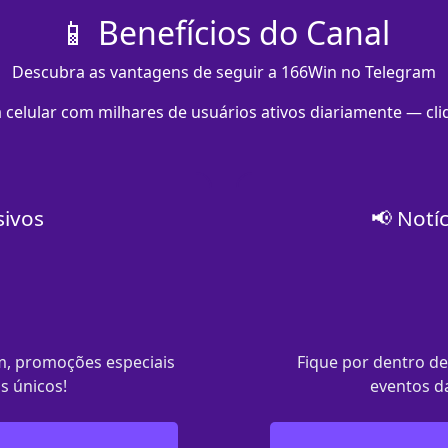
📱 Benefícios do Canal
Descubra as vantagens de seguir a 166Win no Telegram
 celular com milhares de usuários ativos diariamente — cliq
sivos
📢 Notí
m, promoções especiais
Fique por dentro d
s únicos!
eventos d