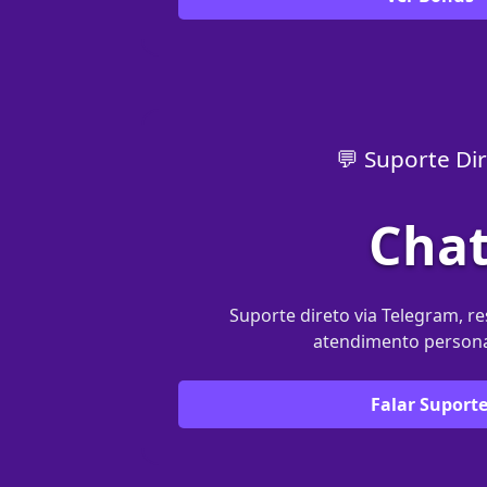
💬 Suporte Di
Cha
Suporte direto via Telegram, r
atendimento persona
Falar Suport