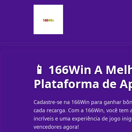
📱 166Win A Mel
Plataforma de A
Cadastre-se na 166Win para ganhar bôn
cada recarga. Com a 166Win, você tem 
incríveis e uma experiência de jogo inig
vencedores agora!