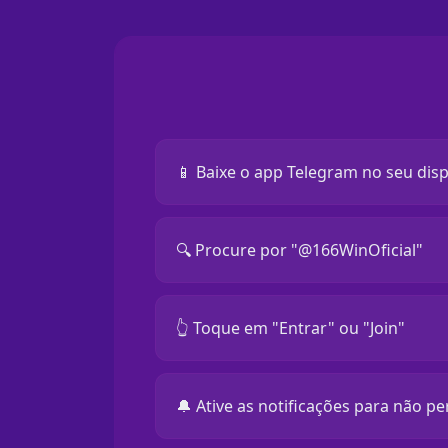
📱 Baixe o app Telegram no seu disp
🔍 Procure por "@166WinOficial"
👆 Toque em "Entrar" ou "Join"
🔔 Ative as notificações para não p