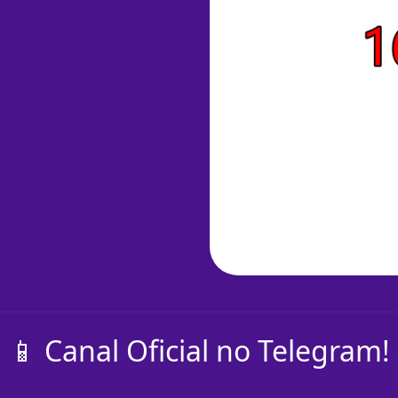
📱 Canal Oficial no Telegram!