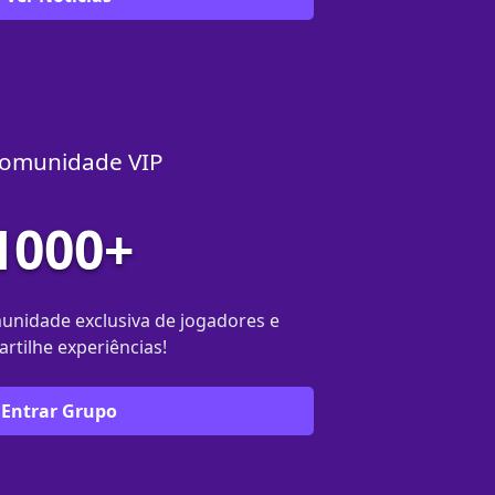
Comunidade VIP
1000+
unidade exclusiva de jogadores e
rtilhe experiências!
Entrar Grupo