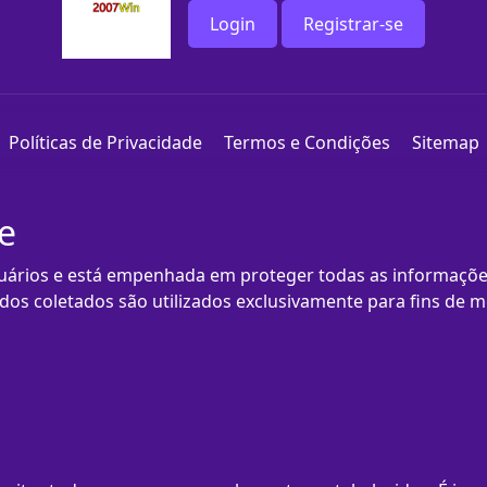
Login
Registrar-se
Políticas de Privacidade
Termos e Condições
Sitemap
de
suários e está empenhada em proteger todas as informaçõe
os coletados são utilizados exclusivamente para fins de m