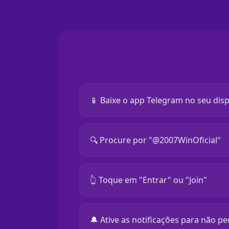
📱 Baixe o app Telegram no seu disp
🔍 Procure por "@2007WinOficial"
👆 Toque em "Entrar" ou "Join"
🔔 Ative as notificações para não p