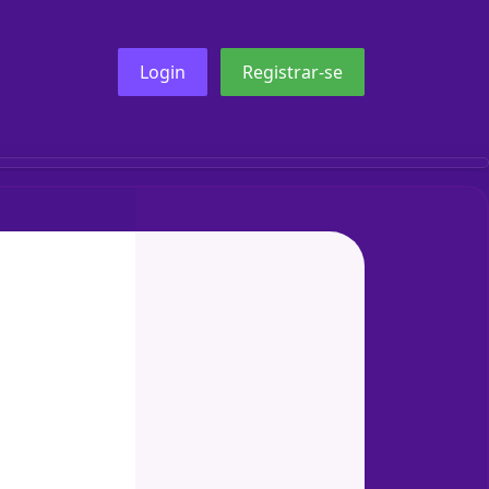
Login
Registrar-se