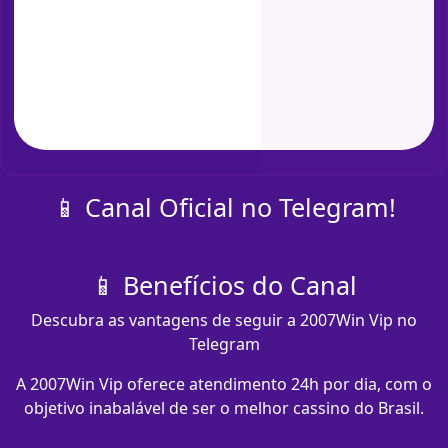
📱 Canal Oficial no Telegram!
📱 Benefícios do Canal
Descubra as vantagens de seguir a 2007Win Vip no
Telegram
A 2007Win Vip oferece atendimento 24h por dia, com o
objetivo inabalável de ser o melhor cassino do Brasil.