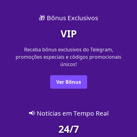
🎁 Bônus Exclusivos
VIP
Receba bônus exclusivos do Telegram,
promoções especiais e códigos promocionais
únicos!
Ver Bônus
📢 Notícias em Tempo Real
24/7