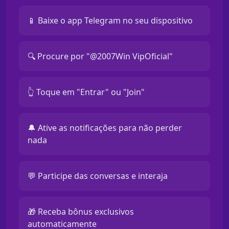
📱 Baixe o app Telegram no seu dispositivo
🔍 Procure por "@2007Win VipOficial"
👆 Toque em "Entrar" ou "Join"
🔔 Ative as notificações para não perder
nada
💬 Participe das conversas e interaja
🎁 Receba bônus exclusivos
automaticamente