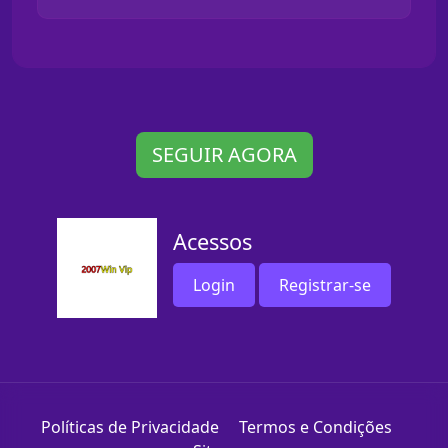
SEGUIR AGORA
Acessos
Login
Registrar-se
Políticas de Privacidade
Termos e Condições