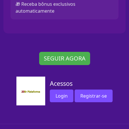
🎁 Receba bônus exclusivos
automaticamente
SEGUIR AGORA
Acessos
Login
Registrar-se