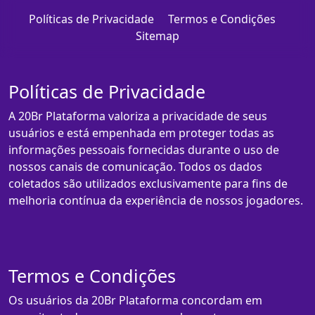
Políticas de Privacidade
Termos e Condições
Sitemap
Políticas de Privacidade
A 20Br Plataforma valoriza a privacidade de seus
usuários e está empenhada em proteger todas as
informações pessoais fornecidas durante o uso de
nossos canais de comunicação. Todos os dados
coletados são utilizados exclusivamente para fins de
melhoria contínua da experiência de nossos jogadores.
Termos e Condições
Os usuários da 20Br Plataforma concordam em