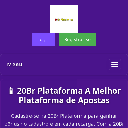
Login
Registrar-se
Menu
📱 20Br Plataforma A Melhor
Plataforma de Apostas
Cadastre-se na 20Br Plataforma para ganhar
bônus no cadastro e em cada recarga. Com a 20Br