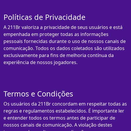
Políticas de Privacidade
A 211Br valoriza a privacidade de seus usuários e está
empenhada em proteger todas as informações
pessoais fornecidas durante o uso de nossos canais de
comunicação. Todos os dados coletados são utilizados
exclusivamente para fins de melhoria contínua da
experiência de nossos jogadores.
Termos e Condições
Os usuários da 211Br concordam em respeitar todas as
regras e regulamentos estabelecidos. É importante ler
e entender todos os termos antes de participar de
nossos canais de comunicação. A violação destes