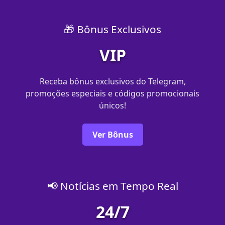
🎁 Bônus Exclusivos
VIP
Receba bônus exclusivos do Telegram,
promoções especiais e códigos promocionais
únicos!
Ver Bônus
📢 Notícias em Tempo Real
24/7