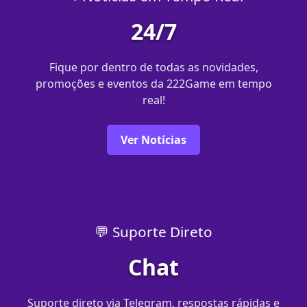
24/7
Fique por dentro de todas as novidades,
promoções e eventos da 222Game em tempo
real!
Ver Notícias
💬 Suporte Direto
Chat
Suporte direto via Telegram, respostas rápidas e