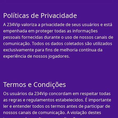
Políticas de Privacidade
A 234Vip valoriza a privacidade de seus usuários e está
empenhada em proteger todas as informações
pessoais fornecidas durante o uso de nossos canais de
comunicação. Todos os dados coletados são utilizados
exclusivamente para fins de melhoria contínua da
experiência de nossos jogadores.
Termos e Condições
Os usuários da 234Vip concordam em respeitar todas
as regras e regulamentos estabelecidos. É importante
ler e entender todos os termos antes de participar de
nossos canais de comunicação. A violação destes