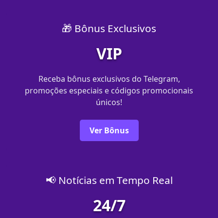
🎁 Bônus Exclusivos
VIP
Receba bônus exclusivos do Telegram,
promoções especiais e códigos promocionais
únicos!
Ver Bônus
📢 Notícias em Tempo Real
24/7