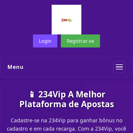
Login
Registrar-se
Menu
📱 234Vip A Melhor
Plataforma de Apostas
Cadastre-se na 234Vip para ganhar bônus no
cadastro e em cada recarga. Com a 234Vip, você