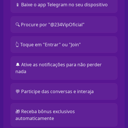
📱 Baixe o app Telegram no seu dispositivo
🔍 Procure por "@234VipOficial"
👆 Toque em "Entrar" ou "Join"
🔔 Ative as notificações para não perder
nada
💬 Participe das conversas e interaja
🎁 Receba bônus exclusivos
automaticamente