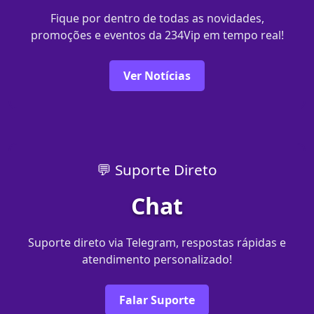
Fique por dentro de todas as novidades,
promoções e eventos da 234Vip em tempo real!
Ver Notícias
💬 Suporte Direto
Chat
Suporte direto via Telegram, respostas rápidas e
atendimento personalizado!
Falar Suporte