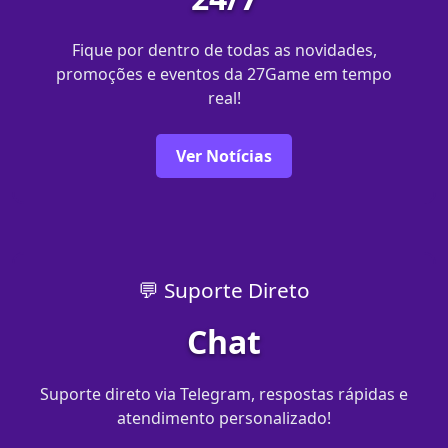
Fique por dentro de todas as novidades,
promoções e eventos da 27Game em tempo
real!
Ver Notícias
💬 Suporte Direto
Chat
Suporte direto via Telegram, respostas rápidas e
atendimento personalizado!