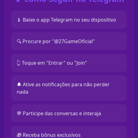
📱 Baixe o app Telegram no seu dispositivo
🔍 Procure por "@27GameOficial"
👆 Toque em "Entrar" ou "Join"
🔔 Ative as notificações para não perder
nada
💬 Participe das conversas e interaja
🎁 Receba bônus exclusivos