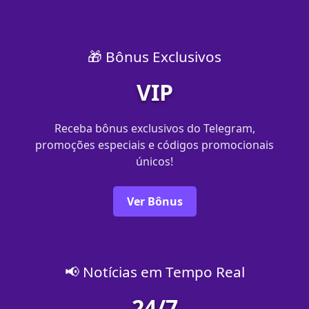
🎁 Bônus Exclusivos
VIP
Receba bônus exclusivos do Telegram,
promoções especiais e códigos promocionais
únicos!
Ver Bônus
📢 Notícias em Tempo Real
24/7