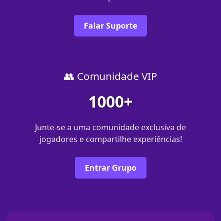
Falar Suporte
👥 Comunidade VIP
1000+
Junte-se a uma comunidade exclusiva de
jogadores e compartilhe experiências!
Entrar Grupo