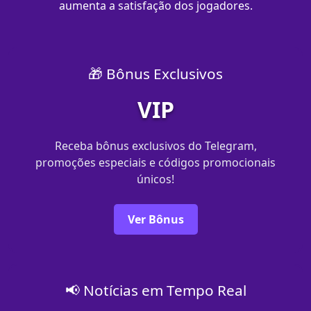
aumenta a satisfação dos jogadores.
🎁 Bônus Exclusivos
VIP
Receba bônus exclusivos do Telegram,
promoções especiais e códigos promocionais
únicos!
Ver Bônus
📢 Notícias em Tempo Real