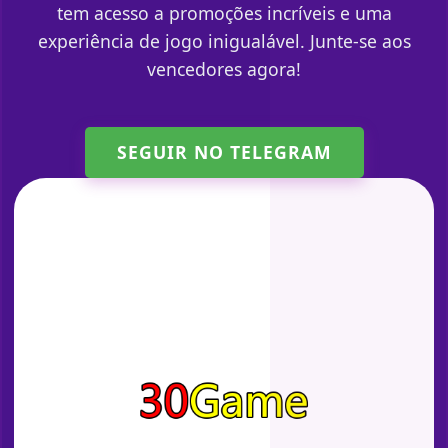
tem acesso a promoções incríveis e uma
experiência de jogo inigualável. Junte-se aos
vencedores agora!
SEGUIR NO TELEGRAM