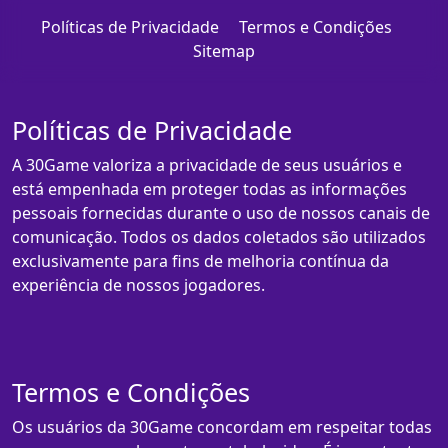
Políticas de Privacidade
Termos e Condições
Sitemap
Políticas de Privacidade
A 30Game valoriza a privacidade de seus usuários e
está empenhada em proteger todas as informações
pessoais fornecidas durante o uso de nossos canais de
comunicação. Todos os dados coletados são utilizados
exclusivamente para fins de melhoria contínua da
experiência de nossos jogadores.
Termos e Condições
Os usuários da 30Game concordam em respeitar todas