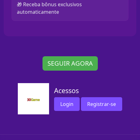
🎁 Receba bônus exclusivos
automaticamente
SEGUIR AGORA
Acessos
Login
Registrar-se