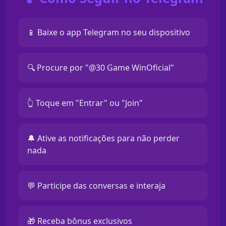
📱 Baixe o app Telegram no seu dispositivo
🔍 Procure por "@30 Game WinOficial"
👆 Toque em "Entrar" ou "Join"
🔔 Ative as notificações para não perder
nada
💬 Participe das conversas e interaja
🎁 Receba bônus exclusivos