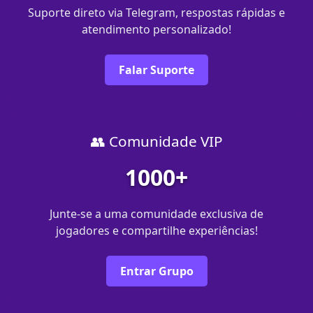
Suporte direto via Telegram, respostas rápidas e
atendimento personalizado!
Falar Suporte
👥 Comunidade VIP
1000+
Junte-se a uma comunidade exclusiva de
jogadores e compartilhe experiências!
Entrar Grupo