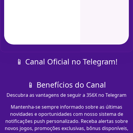
📱 Canal Oficial no Telegram!
📱 Benefícios do Canal
Descubra as vantagens de seguir a 356X no Telegram
Mantenha-se sempre informado sobre as últimas
novidades e oportunidades com nosso sistema de
notificações push personalizado. Receba alertas sobre
novos jogos, promoções exclusivas, bônus disponíveis,