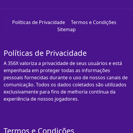
Políticas de Privacidade
Termos e Condições
Sitemap
Políticas de Privacidade
A 356X valoriza a privacidade de seus usuários e está
empenhada em proteger todas as informações
pessoais fornecidas durante o uso de nossos canais de
comunicação. Todos os dados coletados são utilizados
exclusivamente para fins de melhoria contínua da
experiência de nossos jogadores.
Termos e Condições