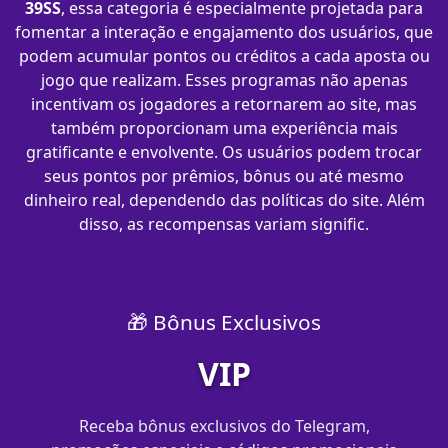
39SS
, essa categoria é especialmente projetada para
fomentar a interação e engajamento dos usuários, que
podem acumular pontos ou créditos a cada aposta ou
jogo que realizam. Esses programas não apenas
incentivam os jogadores a retornarem ao site, mas
também proporcionam uma experiência mais
gratificante e envolvente. Os usuários podem trocar
seus pontos por prêmios, bônus ou até mesmo
dinheiro real, dependendo das políticas do site. Além
disso, as recompensas variam signific.
🎁 Bônus Exclusivos
VIP
Receba bônus exclusivos do Telegram,