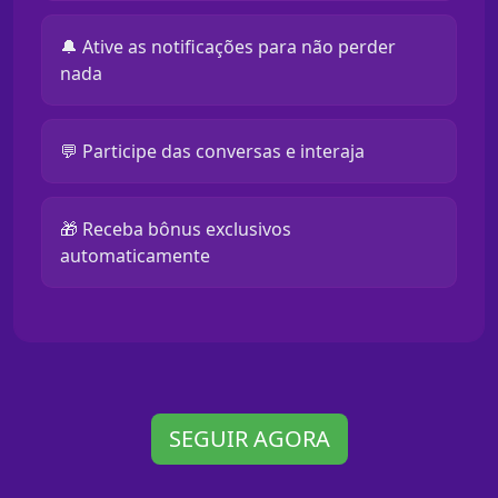
🔔 Ative as notificações para não perder
nada
💬 Participe das conversas e interaja
🎁 Receba bônus exclusivos
automaticamente
SEGUIR AGORA