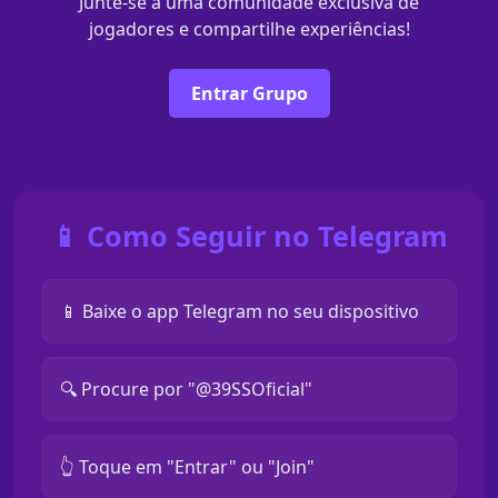
Junte-se a uma comunidade exclusiva de
jogadores e compartilhe experiências!
Entrar Grupo
📱 Como Seguir no Telegram
📱 Baixe o app Telegram no seu dispositivo
🔍 Procure por "@39SSOficial"
👆 Toque em "Entrar" ou "Join"