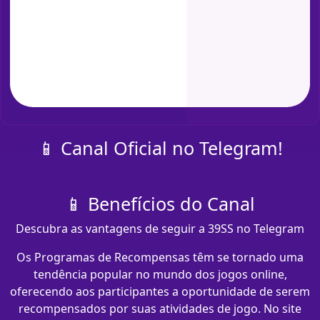
📱 Canal Oficial no Telegram!
📱 Benefícios do Canal
Descubra as vantagens de seguir a 39SS no Telegram
Os Programas de Recompensas têm se tornado uma
tendência popular no mundo dos jogos online,
oferecendo aos participantes a oportunidade de serem
recompensados por suas atividades de jogo. No site