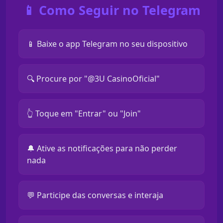
📱 Como Seguir no Telegram
📱 Baixe o app Telegram no seu dispositivo
🔍 Procure por "@3U CasinoOficial"
👆 Toque em "Entrar" ou "Join"
🔔 Ative as notificações para não perder
nada
💬 Participe das conversas e interaja