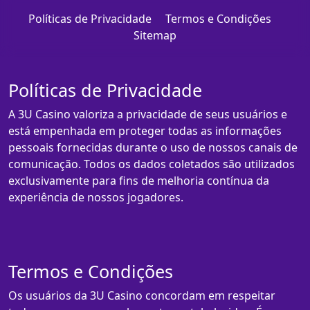
Políticas de Privacidade
Termos e Condições
Sitemap
Políticas de Privacidade
A 3U Casino valoriza a privacidade de seus usuários e
está empenhada em proteger todas as informações
pessoais fornecidas durante o uso de nossos canais de
comunicação. Todos os dados coletados são utilizados
exclusivamente para fins de melhoria contínua da
experiência de nossos jogadores.
Termos e Condições
Os usuários da 3U Casino concordam em respeitar