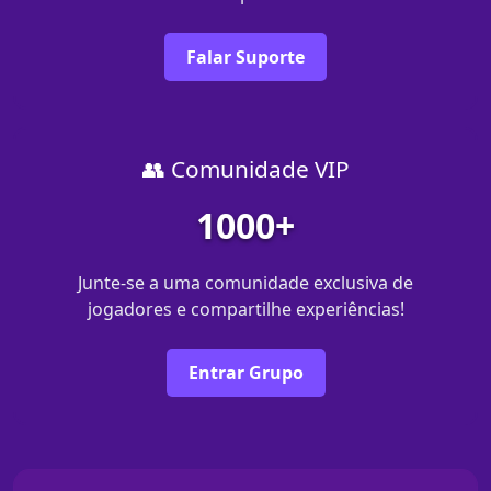
Falar Suporte
👥 Comunidade VIP
1000+
Junte-se a uma comunidade exclusiva de
jogadores e compartilhe experiências!
Entrar Grupo