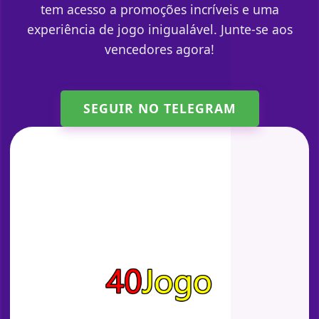
tem acesso a promoções incríveis e uma
experiência de jogo inigualável. Junte-se aos
vencedores agora!
SEGUIR NO TELEGRAM