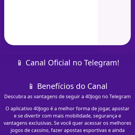
📱 Canal Oficial no Telegram!
📱 Benefícios do Canal
Descubra as vantagens de seguir a 40Jogo no Telegram
O aplicativo 40Jogo é a melhor forma de jogar, apostar
e se divertir com mais mobilidade, segurança e
vantagens exclusivas. Se você quer acessar os melhores
jogos de cassino, fazer apostas esportivas e ainda