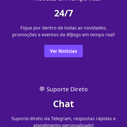
24/7
Fique por dentro de todas as novidades,
promoções e eventos da 40Jogo em tempo real!
Ver Notícias
💬 Suporte Direto
Chat
Suporte direto via Telegram, respostas rápidas e
atendimento personalizado!