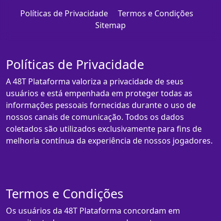
Políticas de Privacidade
Termos e Condições
Sitemap
Políticas de Privacidade
A 48T Plataforma valoriza a privacidade de seus
usuários e está empenhada em proteger todas as
informações pessoais fornecidas durante o uso de
nossos canais de comunicação. Todos os dados
coletados são utilizados exclusivamente para fins de
melhoria contínua da experiência de nossos jogadores.
Termos e Condições
Os usuários da 48T Plataforma concordam em