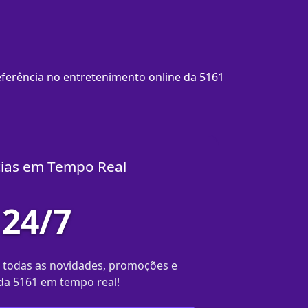
ferência no entretenimento online da 5161
cias em Tempo Real
24/7
e todas as novidades, promoções e
da 5161 em tempo real!