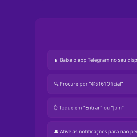
📱 Baixe o app Telegram no seu disp
🔍 Procure por "@5161Oficial"
👆 Toque em "Entrar" ou "Join"
🔔 Ative as notificações para não p