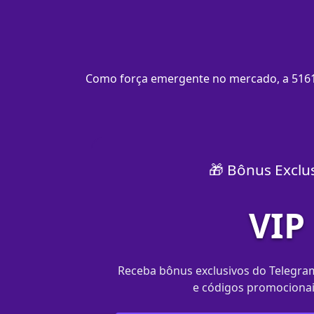
Como força emergente no mercado, a 5161 
🎁 Bônus Exclu
VIP
Receba bônus exclusivos do Telegra
e códigos promocionai