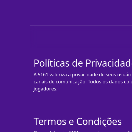
Políticas de Privacida
A 5161 valoriza a privacidade de seus usuá
canais de comunicação. Todos os dados cole
jogadores.
Termos e Condições