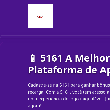
📱 5161 A Melhor
Plataforma de A
Cadastre-se na 5161 para ganhar bônus
recarga. Com a 5161, você tem acesso a
uma experiência de jogo inigualável. J
agora!