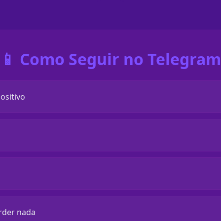
📱 Como Seguir no Telegram
ositivo
erder nada