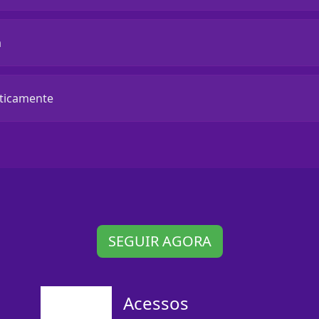
a
aticamente
SEGUIR AGORA
Acessos