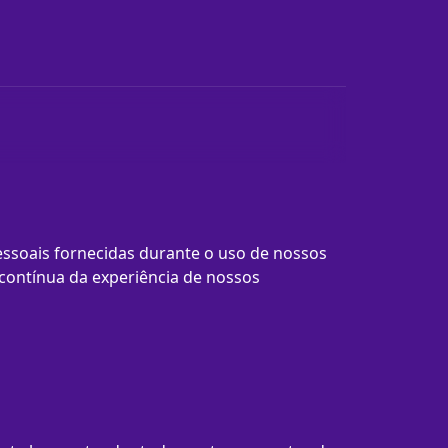
essoais fornecidas durante o uso de nossos
 contínua da experiência de nossos