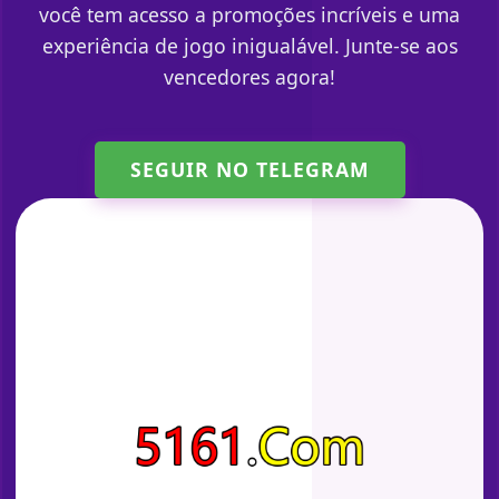
você tem acesso a promoções incríveis e uma
experiência de jogo inigualável. Junte-se aos
vencedores agora!
SEGUIR NO TELEGRAM