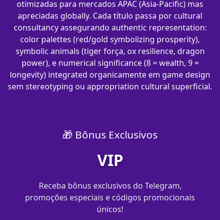
otimizadas para mercados APAC (Asia-Pacific) mas
apreciadas globally. Cada título passa por cultural
consultancy assegurando authentic representation:
color palettes (red/gold symbolizing prosperity),
symbolic animals (tiger força, ox resilience, dragon
power), e numerical significance (8 = wealth, 9 =
longevity) integrated organicamente em game design
sem stereotyping ou appropriation cultural superficial.
🎁 Bônus Exclusivos
VIP
Receba bônus exclusivos do Telegram,
promoções especiais e códigos promocionais
únicos!