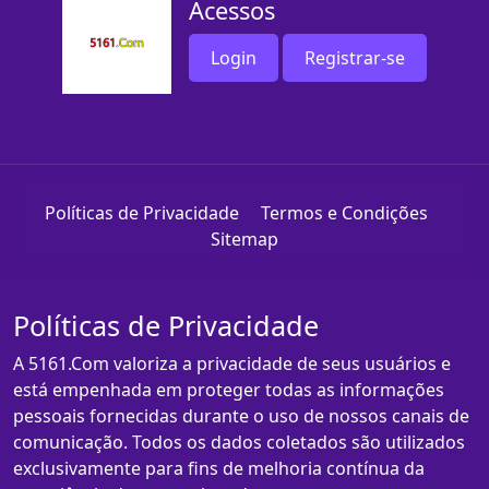
Acessos
Login
Registrar-se
Políticas de Privacidade
Termos e Condições
Sitemap
Políticas de Privacidade
A 5161.Com valoriza a privacidade de seus usuários e
está empenhada em proteger todas as informações
pessoais fornecidas durante o uso de nossos canais de
comunicação. Todos os dados coletados são utilizados
exclusivamente para fins de melhoria contínua da