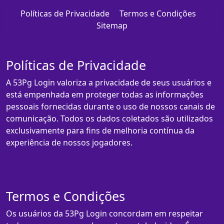
Políticas de Privacidade
Termos e Condições
Sitemap
Políticas de Privacidade
A 53Pg Login valoriza a privacidade de seus usuários e
está empenhada em proteger todas as informações
pessoais fornecidas durante o uso de nossos canais de
comunicação. Todos os dados coletados são utilizados
exclusivamente para fins de melhoria contínua da
experiência de nossos jogadores.
Termos e Condições
Os usuários da 53Pg Login concordam em respeitar