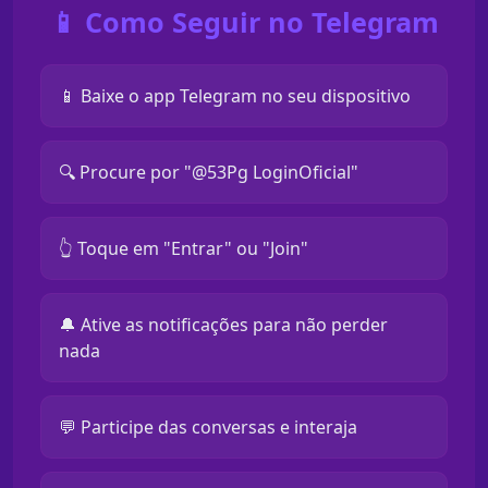
📱 Como Seguir no Telegram
📱 Baixe o app Telegram no seu dispositivo
🔍 Procure por "@53Pg LoginOficial"
👆 Toque em "Entrar" ou "Join"
🔔 Ative as notificações para não perder
nada
💬 Participe das conversas e interaja