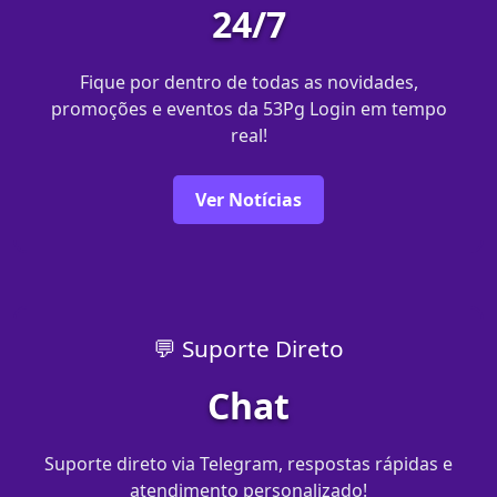
24/7
Fique por dentro de todas as novidades,
promoções e eventos da 53Pg Login em tempo
real!
Ver Notícias
💬 Suporte Direto
Chat
Suporte direto via Telegram, respostas rápidas e
atendimento personalizado!