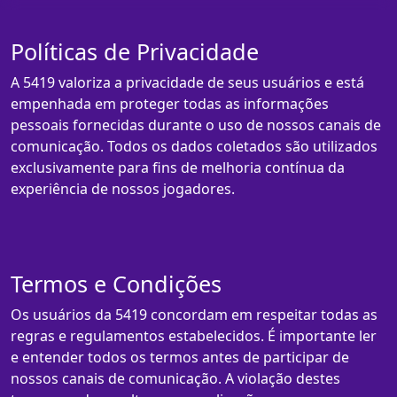
Políticas de Privacidade
A 5419 valoriza a privacidade de seus usuários e está
empenhada em proteger todas as informações
pessoais fornecidas durante o uso de nossos canais de
comunicação. Todos os dados coletados são utilizados
exclusivamente para fins de melhoria contínua da
experiência de nossos jogadores.
Termos e Condições
Os usuários da 5419 concordam em respeitar todas as
regras e regulamentos estabelecidos. É importante ler
e entender todos os termos antes de participar de
nossos canais de comunicação. A violação destes