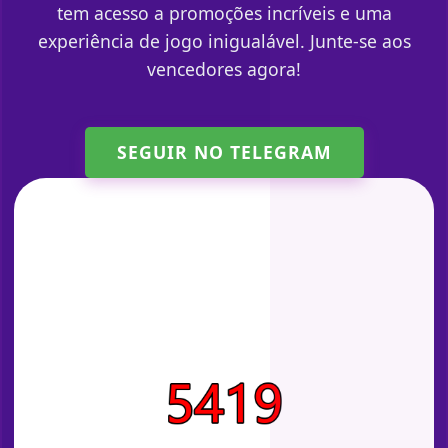
tem acesso a promoções incríveis e uma
experiência de jogo inigualável. Junte-se aos
vencedores agora!
SEGUIR NO TELEGRAM