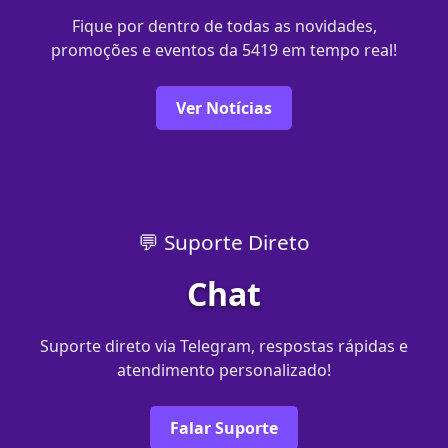
Fique por dentro de todas as novidades,
promoções e eventos da 5419 em tempo real!
Ver Notícias
💬 Suporte Direto
Chat
Suporte direto via Telegram, respostas rápidas e
atendimento personalizado!
Falar Suporte