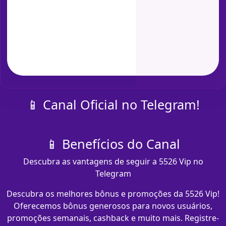
📱 Canal Oficial no Telegram!
📱 Benefícios do Canal
Descubra as vantagens de seguir a 5526 Vip no
Telegram
Descubra os melhores bônus e promoções da 5526 Vip!
Oferecemos bônus generosos para novos usuários,
promoções semanais, cashback e muito mais. Registre-