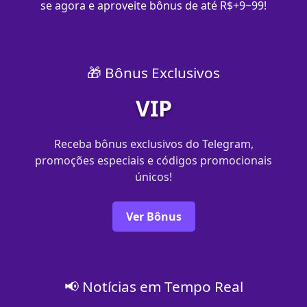
se agora e aproveite bônus de até R$+9~99!
🎁 Bônus Exclusivos
VIP
Receba bônus exclusivos do Telegram,
promoções especiais e códigos promocionais
únicos!
Ver Bônus
📢 Notícias em Tempo Real