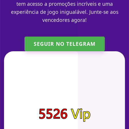
tem acesso a promoções incríveis e uma
experiência de jogo inigualável. Junte-se aos
vencedores agora!
SEGUIR NO TELEGRAM