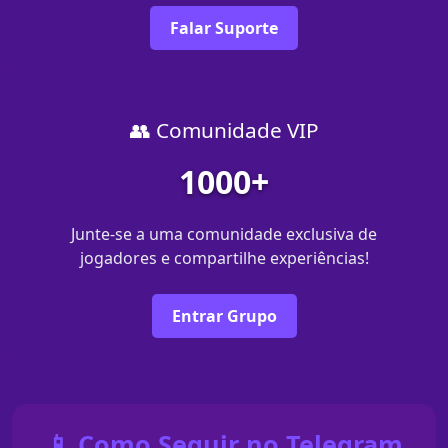
Falar Suporte
👥 Comunidade VIP
1000+
Junte-se a uma comunidade exclusiva de
jogadores e compartilhe experiências!
Entrar Grupo
📱 Como Seguir no Telegram