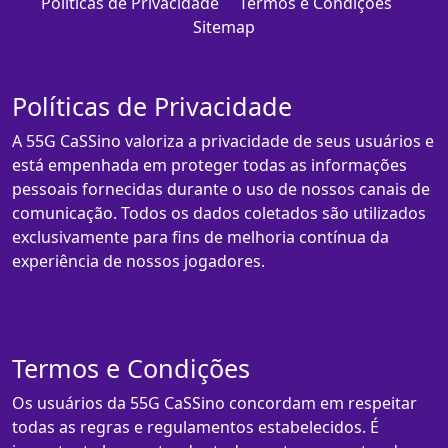
Políticas de Privacidade
Termos e Condições
Sitemap
Políticas de Privacidade
A 55G CaSSino valoriza a privacidade de seus usuários e
está empenhada em proteger todas as informações
pessoais fornecidas durante o uso de nossos canais de
comunicação. Todos os dados coletados são utilizados
exclusivamente para fins de melhoria contínua da
experiência de nossos jogadores.
Termos e Condições
Os usuários da 55G CaSSino concordam em respeitar
todas as regras e regulamentos estabelecidos. É