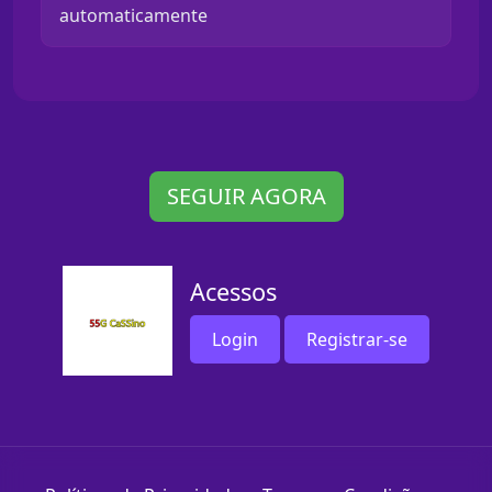
automaticamente
SEGUIR AGORA
Acessos
Login
Registrar-se