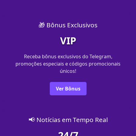
🎁 Bônus Exclusivos
VIP
Receba bônus exclusivos do Telegram,
promoções especiais e códigos promocionais
únicos!
Ver Bônus
📢 Notícias em Tempo Real
24/7