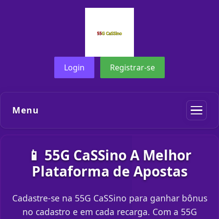
Login
Registrar-se
Menu
📱 55G CaSSino A Melhor
Plataforma de Apostas
Cadastre-se na 55G CaSSino para ganhar bônus
no cadastro e em cada recarga. Com a 55G