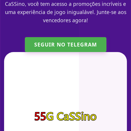
CaSSino, você tem acesso a promoções incríveis e
uma experiência de jogo inigualável. Junte-se aos
vencedores agora!
SEGUIR NO TELEGRAM