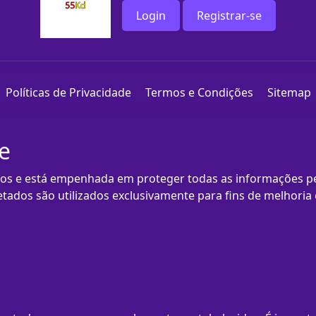
Login
Registrar-se
Políticas de Privacidade
Termos e Condições
Sitemap
de
rios e está empenhada em proteger todas as informações p
tados são utilizados exclusivamente para fins de melhoria