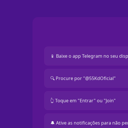
📱 Baixe o app Telegram no seu disp
🔍 Procure por "@55KdOficial"
👆 Toque em "Entrar" ou "Join"
🔔 Ative as notificações para não p