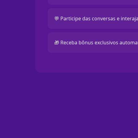
💬 Participe das conversas e interaj
🎁 Receba bônus exclusivos autom