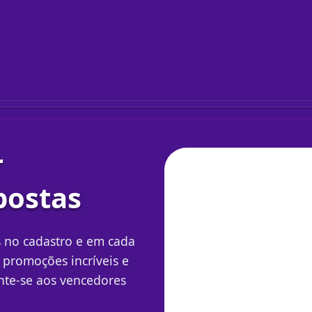
r
postas
 no cadastro e em cada
 promoções incríveis e
unte-se aos vencedores