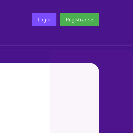
Login
Registrar-se