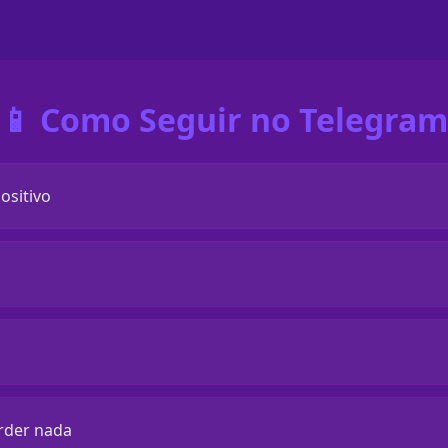
📱 Como Seguir no Telegram
ositivo
erder nada