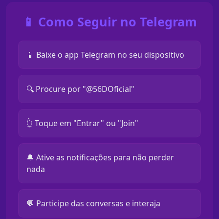
📱 Como Seguir no Telegram
📱 Baixe o app Telegram no seu dispositivo
🔍 Procure por "@56DOficial"
👆 Toque em "Entrar" ou "Join"
🔔 Ative as notificações para não perder
nada
💬 Participe das conversas e interaja