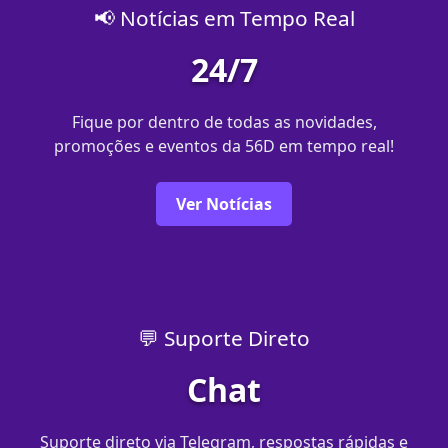
📢 Notícias em Tempo Real
24/7
Fique por dentro de todas as novidades,
promoções e eventos da 56D em tempo real!
Ver Notícias
💬 Suporte Direto
Chat
Suporte direto via Telegram, respostas rápidas e