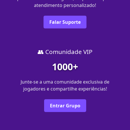
atendimento personalizado!
Falar Suporte
👥 Comunidade VIP
1000+
Junte-se a uma comunidade exclusiva de
jogadores e compartilhe experiências!
Entrar Grupo