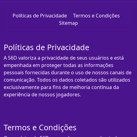
Políticas de Privacidade
Termos e Condições
Sitemap
Políticas de Privacidade
A 56D valoriza a privacidade de seus usuários e está
empenhada em proteger todas as informações
pessoais fornecidas durante o uso de nossos canais de
comunicação. Todos os dados coletados são utilizados
exclusivamente para fins de melhoria contínua da
experiência de nossos jogadores.
Termos e Condições