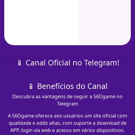
📱 Canal Oficial no Telegram!
📱 Benefícios do Canal
Descubra as vantagens de seguir a 56Dgame no
Telegram
A 56Dgame oferece aos usuários um site oficial com
qualidade e odds altas, com suporte a download de
APP, login via web e acesso em vários dispositivos.