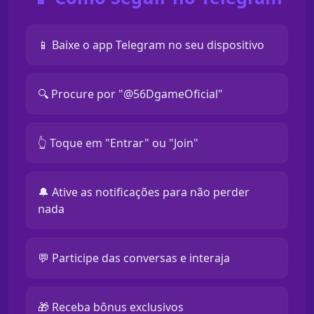
📱 Baixe o app Telegram no seu dispositivo
🔍 Procure por "@56DgameOficial"
👆 Toque em "Entrar" ou "Join"
🔔 Ative as notificações para não perder
nada
💬 Participe das conversas e interaja
🎁 Receba bônus exclusivos