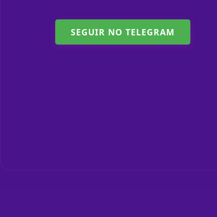
SEGUIR NO TELEGRAM