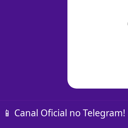
📱 Canal Oficial no Telegram!