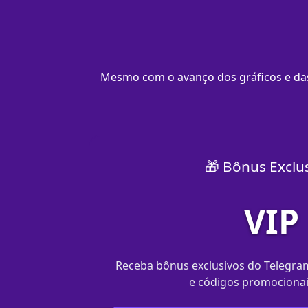
Mesmo com o avanço dos gráficos e das
🎁 Bônus Exclu
VIP
Receba bônus exclusivos do Telegra
e códigos promocionai