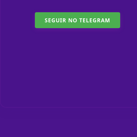
SEGUIR NO TELEGRAM