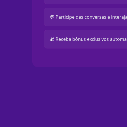
💬 Participe das conversas e interaj
🎁 Receba bônus exclusivos autom