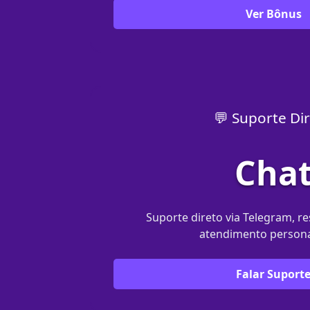
Ver Bônus
💬 Suporte Di
Cha
Suporte direto via Telegram, r
atendimento persona
Falar Suport