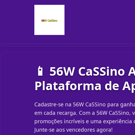
📱 56W CaSSino 
Plataforma de A
Cadastre-se na 56W CaSSino para ganha
em cada recarga. Com a 56W CaSSino, v
promoções incríveis e uma experiência d
Junte-se aos vencedores agora!