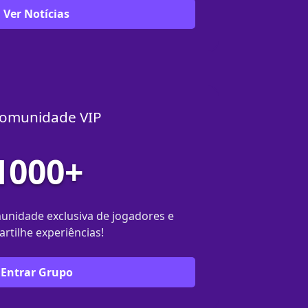
Ver Notícias
Comunidade VIP
1000+
unidade exclusiva de jogadores e
rtilhe experiências!
Entrar Grupo