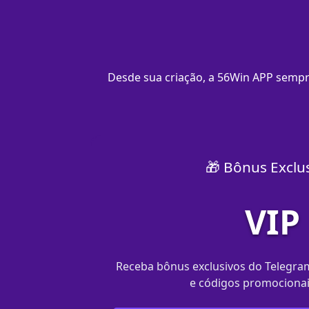
Desde sua criação, a 56Win APP sempre
🎁 Bônus Exclu
VIP
Receba bônus exclusivos do Telegra
e códigos promocionai