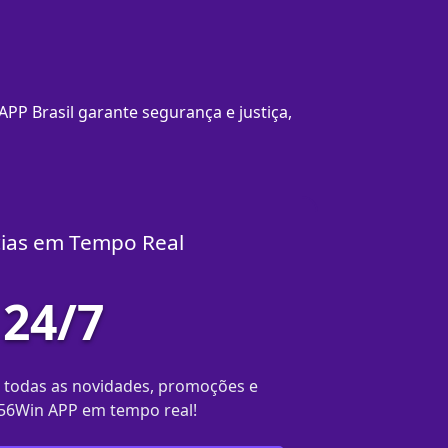
m
PP Brasil garante segurança e justiça,
cias em Tempo Real
24/7
e todas as novidades, promoções e
56Win APP em tempo real!