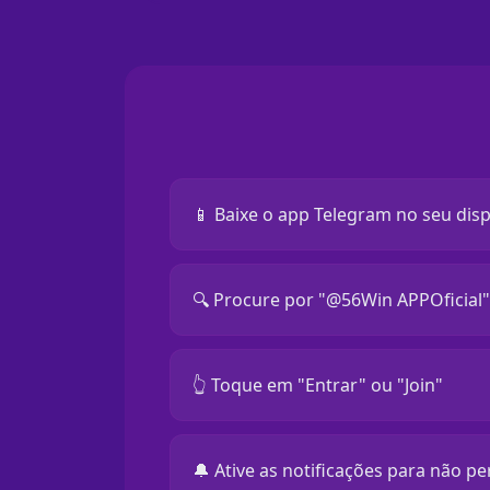
📱 Baixe o app Telegram no seu disp
🔍 Procure por "@56Win APPOficial"
👆 Toque em "Entrar" ou "Join"
🔔 Ative as notificações para não p