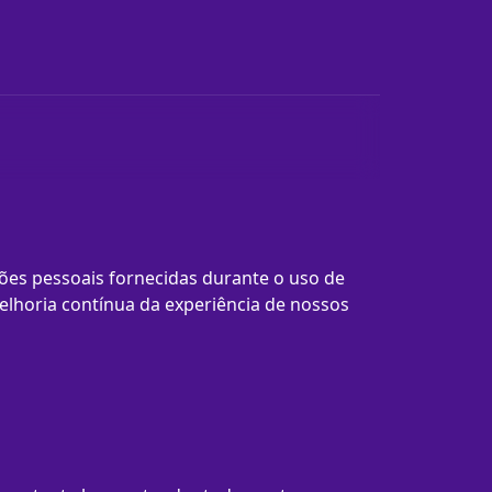
ões pessoais fornecidas durante o uso de
elhoria contínua da experiência de nossos