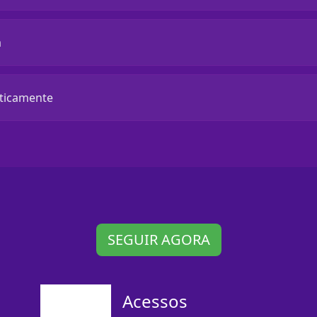
a
aticamente
SEGUIR AGORA
Acessos