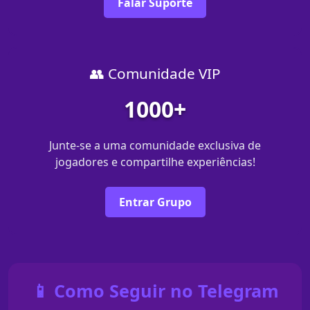
Falar Suporte
👥 Comunidade VIP
1000+
Junte-se a uma comunidade exclusiva de
jogadores e compartilhe experiências!
Entrar Grupo
📱 Como Seguir no Telegram