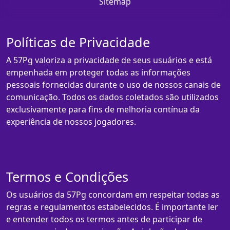
Sitemap
Políticas de Privacidade
A 57Pg valoriza a privacidade de seus usuários e está
empenhada em proteger todas as informações
pessoais fornecidas durante o uso de nossos canais de
comunicação. Todos os dados coletados são utilizados
exclusivamente para fins de melhoria contínua da
experiência de nossos jogadores.
Termos e Condições
Os usuários da 57Pg concordam em respeitar todas as
regras e regulamentos estabelecidos. É importante ler
e entender todos os termos antes de participar de