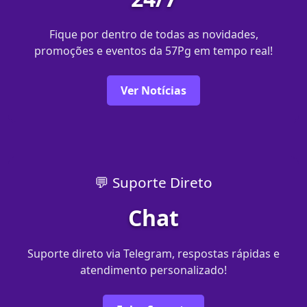
Fique por dentro de todas as novidades,
promoções e eventos da 57Pg em tempo real!
Ver Notícias
💬 Suporte Direto
Chat
Suporte direto via Telegram, respostas rápidas e
atendimento personalizado!