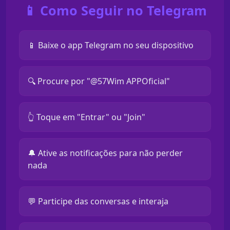
📱 Como Seguir no Telegram
📱 Baixe o app Telegram no seu dispositivo
🔍 Procure por "@57Wim APPOficial"
👆 Toque em "Entrar" ou "Join"
🔔 Ative as notificações para não perder
nada
💬 Participe das conversas e interaja