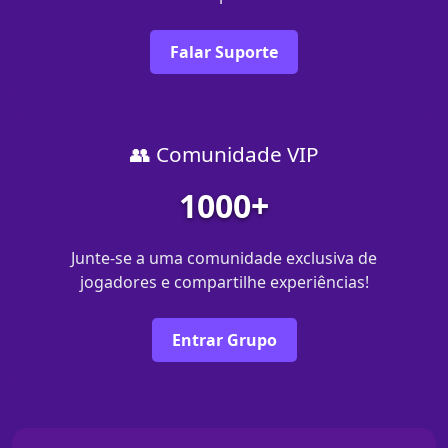
Falar Suporte
👥 Comunidade VIP
1000+
Junte-se a uma comunidade exclusiva de
jogadores e compartilhe experiências!
Entrar Grupo