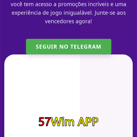
você tem acesso a promoções incríveis e uma
experiência de jogo inigualável. Junte-se aos
vencedores agora!
SEGUIR NO TELEGRAM