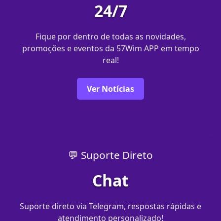
24/7
Fique por dentro de todas as novidades,
promoções e eventos da 57Wim APP em tempo
real!
Ver Notícias
💬 Suporte Direto
Chat
Suporte direto via Telegram, respostas rápidas e
atendimento personalizado!