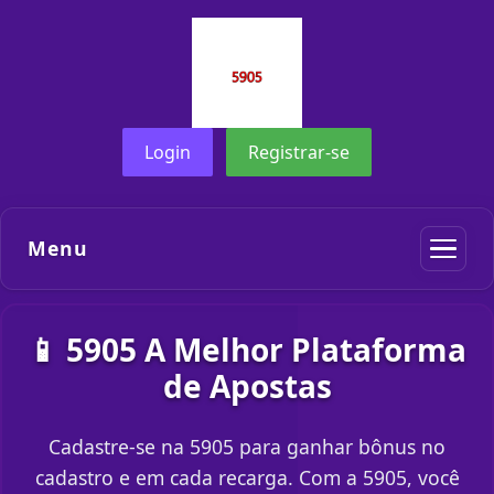
Login
Registrar-se
Menu
📱 5905 A Melhor Plataforma
de Apostas
Cadastre-se na 5905 para ganhar bônus no
cadastro e em cada recarga. Com a 5905, você