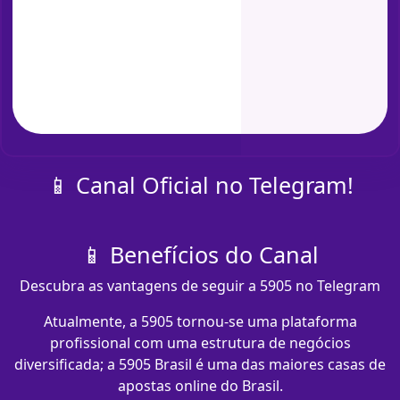
📱 Canal Oficial no Telegram!
📱 Benefícios do Canal
Descubra as vantagens de seguir a 5905 no Telegram
Atualmente, a 5905 tornou-se uma plataforma
profissional com uma estrutura de negócios
diversificada; a 5905 Brasil é uma das maiores casas de
apostas online do Brasil.