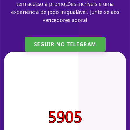
tem acesso a promoções incríveis e uma
experiência de jogo inigualável. Junte-se aos
vencedores agora!
SEGUIR NO TELEGRAM