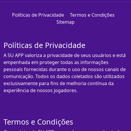
Políticas de Privacidade
Termos e Condições
Sitemap
Políticas de Privacidade
A 5U APP valoriza a privacidade de seus usuários e está
empenhada em proteger todas as informações
pessoais fornecidas durante o uso de nossos canais de
comunicação. Todos os dados coletados são utilizados
exclusivamente para fins de melhoria contínua da
experiência de nossos jogadores.
Termos e Condições