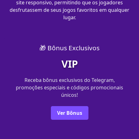
site responsivo, permitindo que os jogadores
desfrutassem de seus jogos favoritos em qualquer
lugar.
🎁 Bônus Exclusivos
VIP
Receba bônus exclusivos do Telegram,
promoções especiais e códigos promocionais
únicos!
Ver Bônus