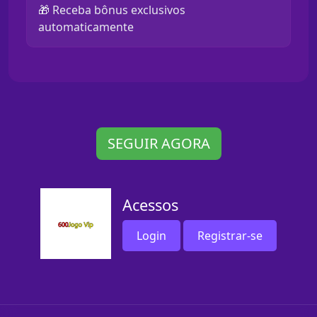
🎁 Receba bônus exclusivos
automaticamente
SEGUIR AGORA
Acessos
Login
Registrar-se