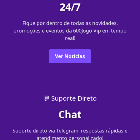
24/7
Fique por dentro de todas as novidades,
promoções e eventos da 600Jogo Vip em tempo
real!
Ver Notícias
💬 Suporte Direto
Chat
Suporte direto via Telegram, respostas rápidas e
atendimento personalizado!