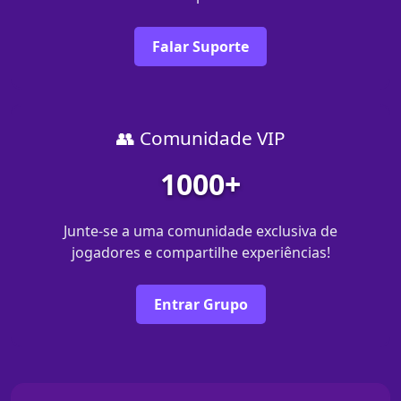
Falar Suporte
👥 Comunidade VIP
1000+
Junte-se a uma comunidade exclusiva de
jogadores e compartilhe experiências!
Entrar Grupo