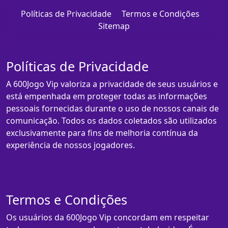
Políticas de Privacidade
Termos e Condições
Sitemap
Políticas de Privacidade
A 600Jogo Vip valoriza a privacidade de seus usuários e
está empenhada em proteger todas as informações
pessoais fornecidas durante o uso de nossos canais de
comunicação. Todos os dados coletados são utilizados
exclusivamente para fins de melhoria contínua da
experiência de nossos jogadores.
Termos e Condições
Os usuários da 600Jogo Vip concordam em respeitar