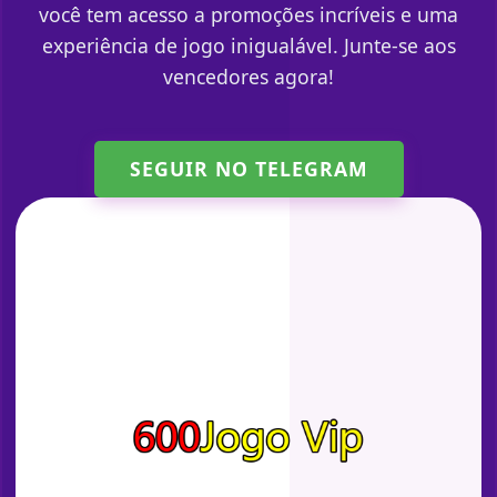
você tem acesso a promoções incríveis e uma
experiência de jogo inigualável. Junte-se aos
vencedores agora!
SEGUIR NO TELEGRAM