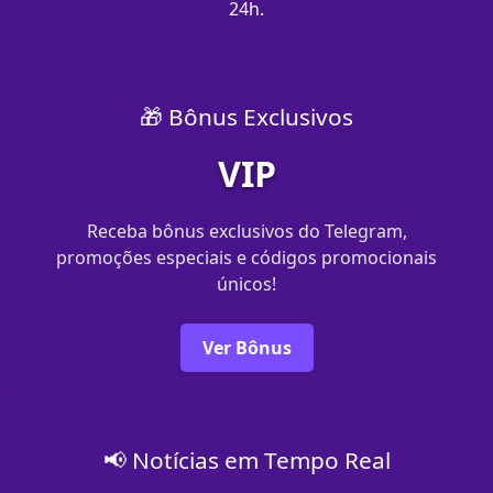
24h.
🎁 Bônus Exclusivos
VIP
Receba bônus exclusivos do Telegram,
promoções especiais e códigos promocionais
únicos!
Ver Bônus
📢 Notícias em Tempo Real