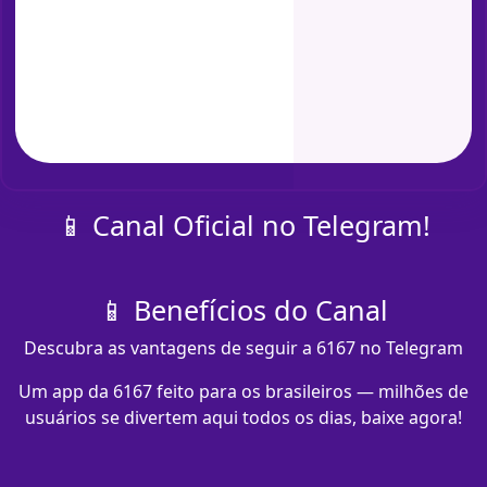
📱 Canal Oficial no Telegram!
📱 Benefícios do Canal
Descubra as vantagens de seguir a 6167 no Telegram
Um app da 6167 feito para os brasileiros — milhões de
usuários se divertem aqui todos os dias, baixe agora!