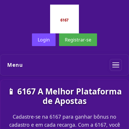
Login
Registrar-se
Menu
📱 6167 A Melhor Plataforma
de Apostas
Cadastre-se na 6167 para ganhar bônus no
cadastro e em cada recarga. Com a 6167, você