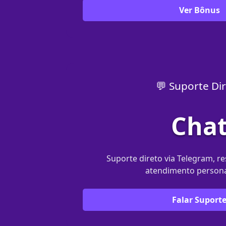
Ver Bônus
💬 Suporte Di
Cha
Suporte direto via Telegram, r
atendimento persona
Falar Suport