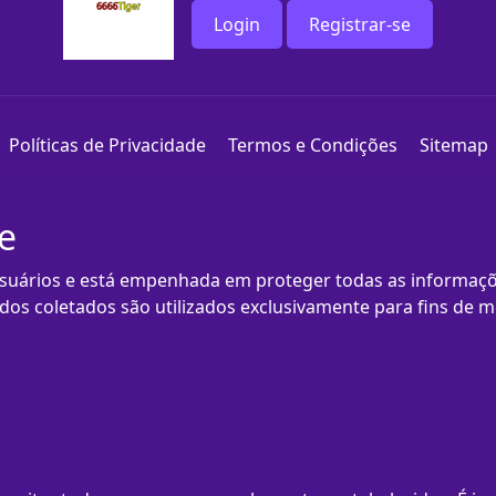
Login
Registrar-se
Políticas de Privacidade
Termos e Condições
Sitemap
de
 usuários e está empenhada em proteger todas as informaçõ
os coletados são utilizados exclusivamente para fins de m