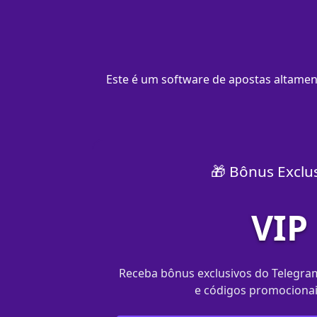
Este é um software de apostas altamen
🎁 Bônus Exclu
VIP
Receba bônus exclusivos do Telegra
e códigos promocionai