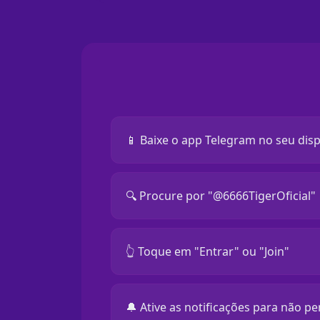
📱 Baixe o app Telegram no seu disp
🔍 Procure por "@6666TigerOficial"
👆 Toque em "Entrar" ou "Join"
🔔 Ative as notificações para não p