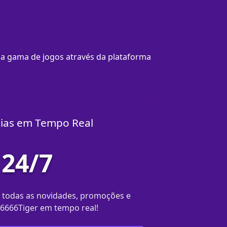
la gama de jogos através da plataforma
cias em Tempo Real
24/7
e todas as novidades, promoções e
 6666Tiger em tempo real!