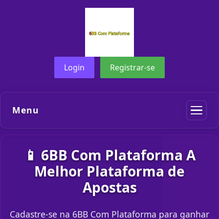
Login
Registrar-se
Menu
📱 6BB Com Plataforma A
Melhor Plataforma de
Apostas
Cadastre-se na 6BB Com Plataforma para ganhar