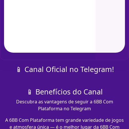
📱 Canal Oficial no Telegram!
📱 Benefícios do Canal
Descubra as vantagens de seguir a 6BB Com
Plataforma no Telegram
A 6BB Com Plataforma tem grande variedade de jogos
e atmosfera única — é o melhor lugar da 6BB Com