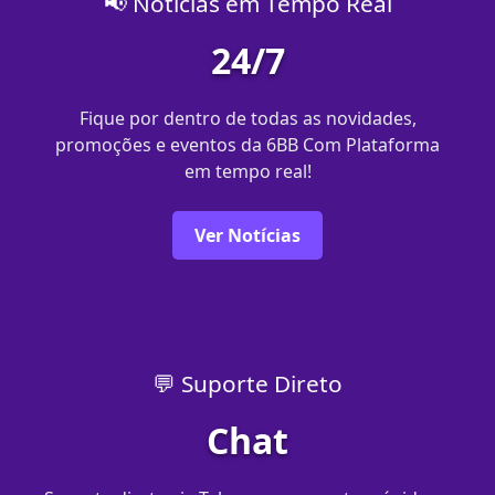
📢 Notícias em Tempo Real
24/7
Fique por dentro de todas as novidades,
promoções e eventos da 6BB Com Plataforma
em tempo real!
Ver Notícias
💬 Suporte Direto
Chat