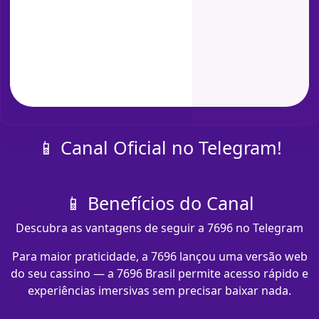
📱 Canal Oficial no Telegram!
📱 Benefícios do Canal
Descubra as vantagens de seguir a 7696 no Telegram
Para maior praticidade, a 7696 lançou uma versão web
do seu cassino — a 7696 Brasil permite acesso rápido e
experiências imersivas sem precisar baixar nada.