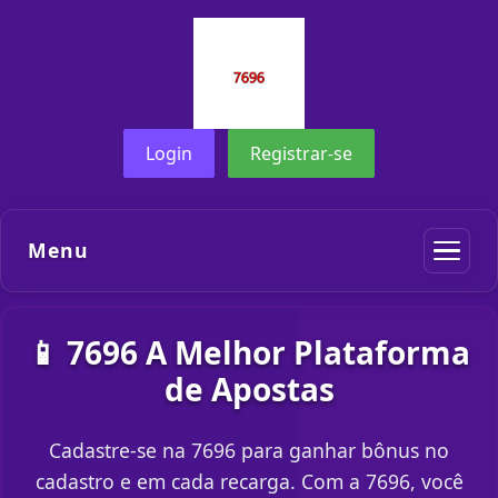
Login
Registrar-se
Menu
📱 7696 A Melhor Plataforma
de Apostas
Cadastre-se na 7696 para ganhar bônus no
cadastro e em cada recarga. Com a 7696, você