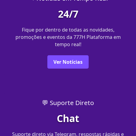
24/7
Fique por dentro de todas as novidades,
promoções e eventos da 777H Plataforma em
tempo real!
Ver Notícias
💬 Suporte Direto
Chat
Suporte direto via Telegram, respostas rápidas e