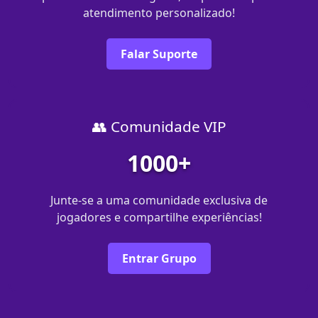
atendimento personalizado!
Falar Suporte
👥 Comunidade VIP
1000+
Junte-se a uma comunidade exclusiva de
jogadores e compartilhe experiências!
Entrar Grupo