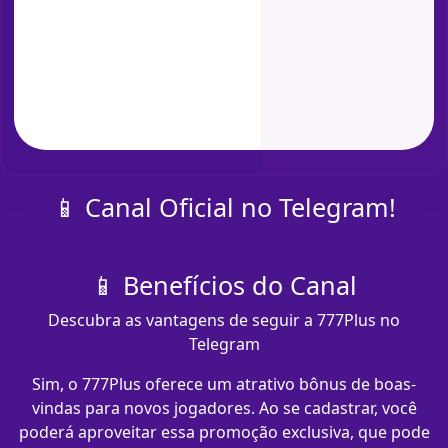
📱 Canal Oficial no Telegram!
📱 Benefícios do Canal
Descubra as vantagens de seguir a 777Plus no
Telegram
Sim, o 777Plus oferece um atrativo bônus de boas-
vindas para novos jogadores. Ao se cadastrar, você
poderá aproveitar essa promoção exclusiva, que pode