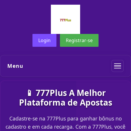
Login
Registrar-se
Menu
📱 777Plus A Melhor
Plataforma de Apostas
Cadastre-se na 777Plus para ganhar bônus no
cadastro e em cada recarga. Com a 777Plus, você