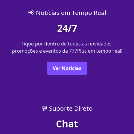
📢 Notícias em Tempo Real
24/7
Fique por dentro de todas as novidades,
promoções e eventos da 777Plus em tempo real!
Ver Notícias
💬 Suporte Direto
Chat