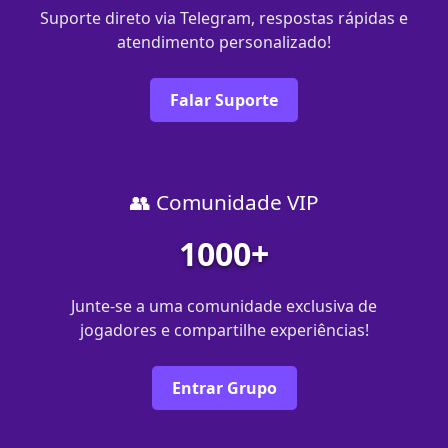
Suporte direto via Telegram, respostas rápidas e
atendimento personalizado!
Falar Suporte
👥 Comunidade VIP
1000+
Junte-se a uma comunidade exclusiva de
jogadores e compartilhe experiências!
Entrar Grupo