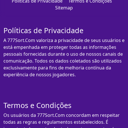
Políticas de Privacidade
Termos e Condições
Sitemap
Políticas de Privacidade
A 777Sort.Com valoriza a privacidade de seus usuários e
está empenhada em proteger todas as informações
pessoais fornecidas durante o uso de nossos canais de
comunicação. Todos os dados coletados são utilizados
exclusivamente para fins de melhoria contínua da
experiência de nossos jogadores.
Termos e Condições
Os usuários da 777Sort.Com concordam em respeitar
todas as regras e regulamentos estabelecidos. É