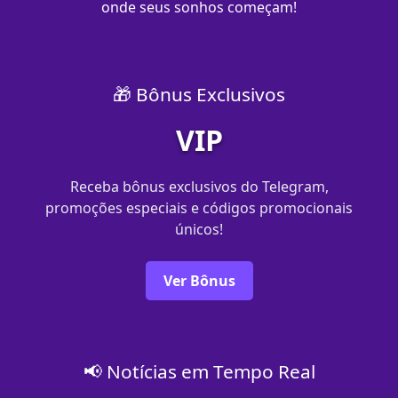
onde seus sonhos começam!
🎁 Bônus Exclusivos
VIP
Receba bônus exclusivos do Telegram,
promoções especiais e códigos promocionais
únicos!
Ver Bônus
📢 Notícias em Tempo Real