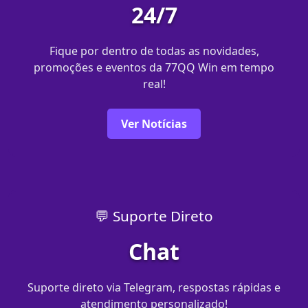
24/7
Fique por dentro de todas as novidades,
promoções e eventos da 77QQ Win em tempo
real!
Ver Notícias
💬 Suporte Direto
Chat
Suporte direto via Telegram, respostas rápidas e
atendimento personalizado!