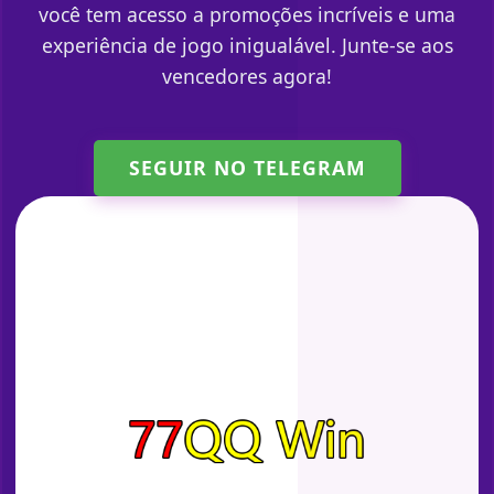
você tem acesso a promoções incríveis e uma
experiência de jogo inigualável. Junte-se aos
vencedores agora!
SEGUIR NO TELEGRAM