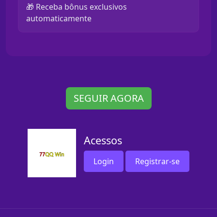
🎁 Receba bônus exclusivos
automaticamente
SEGUIR AGORA
Acessos
Login
Registrar-se