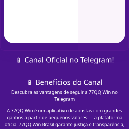
📱 Canal Oficial no Telegram!
📱 Benefícios do Canal
Descubra as vantagens de seguir a 77QQ Win no
Telegram
A 77QQ Win é um aplicativo de apostas com grandes
ganhos a partir de pequenos valores — a plataforma
oficial 77QQ Win Brasil garante justiça e transparência,