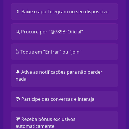
📱 Baixe o app Telegram no seu dispositivo
🔍 Procure por "@789BrOficial"
👆 Toque em "Entrar" ou "Join"
🔔 Ative as notificações para não perder
nada
💬 Participe das conversas e interaja
🎁 Receba bônus exclusivos
automaticamente