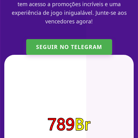
tem acesso a promoções incríveis e uma
experiência de jogo inigualável. Junte-se aos
vencedores agora!
SEGUIR NO TELEGRAM