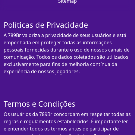
Sitemap
Políticas de Privacidade
A 789Br valoriza a privacidade de seus usuários e está
empenhada em proteger todas as informações
pessoais fornecidas durante o uso de nossos canais de
comunicação. Todos os dados coletados são utilizados
exclusivamente para fins de melhoria contínua da
experiência de nossos jogadores.
Termos e Condições
Os usuários da 789Br concordam em respeitar todas as
regras e regulamentos estabelecidos. É importante ler
e entender todos os termos antes de participar de