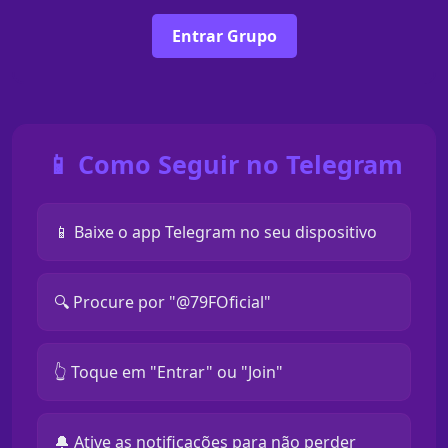
Entrar Grupo
📱 Como Seguir no Telegram
📱 Baixe o app Telegram no seu dispositivo
🔍 Procure por "@79FOficial"
👆 Toque em "Entrar" ou "Join"
🔔 Ative as notificações para não perder