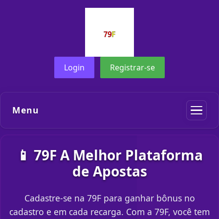
Login
Registrar-se
Menu
📱 79F A Melhor Plataforma
de Apostas
Cadastre-se na 79F para ganhar bônus no
cadastro e em cada recarga. Com a 79F, você tem