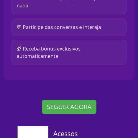
nada
💬 Participe das conversas e interaja
🎁 Receba bônus exclusivos
automaticamente
SEGUIR AGORA
Acessos