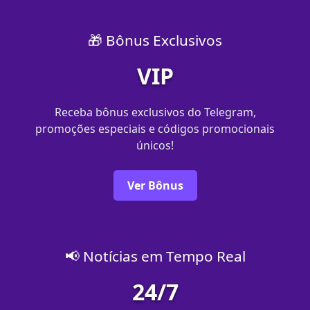
🎁 Bônus Exclusivos
VIP
Receba bônus exclusivos do Telegram,
promoções especiais e códigos promocionais
únicos!
Ver Bônus
📢 Notícias em Tempo Real
24/7