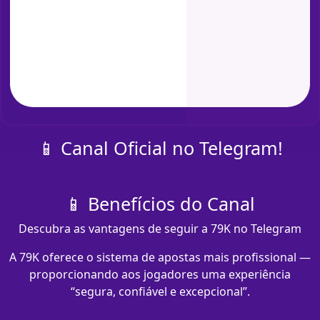
📱 Canal Oficial no Telegram!
📱 Benefícios do Canal
Descubra as vantagens de seguir a 79K no Telegram
A 79K oferece o sistema de apostas mais profissional —
proporcionando aos jogadores uma experiência
“segura, confiável e excepcional”.