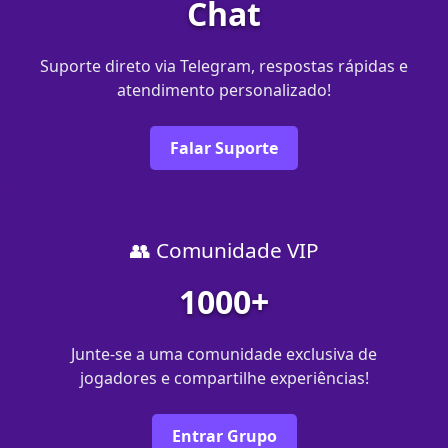
Chat
Suporte direto via Telegram, respostas rápidas e
atendimento personalizado!
Falar Suporte
👥 Comunidade VIP
1000+
Junte-se a uma comunidade exclusiva de
jogadores e compartilhe experiências!
Entrar Grupo