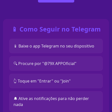
📱 Como Seguir no Telegram
📱 Baixe o app Telegram no seu dispositivo
🔍 Procure por "@79X APPOficial"
👆 Toque em "Entrar" ou "Join"
🔔 Ative as notificações para não perder
nada