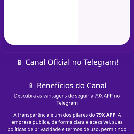
📱 Canal Oficial no Telegram!
📱 Benefícios do Canal
Descubra as vantagens de seguir a 79X APP no
Telegram
A transparência é um dos pilares do
79X APP
. A
empresa publica, de forma clara e acessível, suas
políticas de privacidade e termos de uso, permitindo