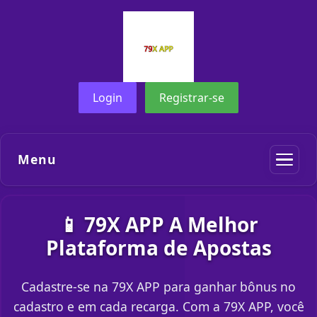
Login
Registrar-se
Menu
📱 79X APP A Melhor
Plataforma de Apostas
Cadastre-se na 79X APP para ganhar bônus no
cadastro e em cada recarga. Com a 79X APP, você