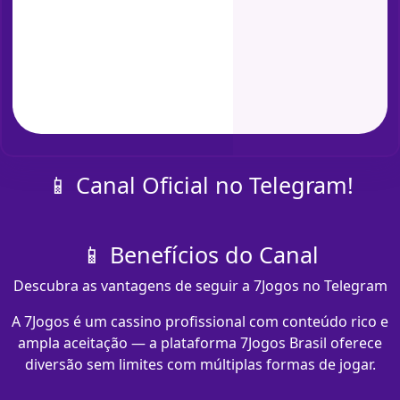
📱 Canal Oficial no Telegram!
📱 Benefícios do Canal
Descubra as vantagens de seguir a 7Jogos no Telegram
A 7Jogos é um cassino profissional com conteúdo rico e
ampla aceitação — a plataforma 7Jogos Brasil oferece
diversão sem limites com múltiplas formas de jogar.