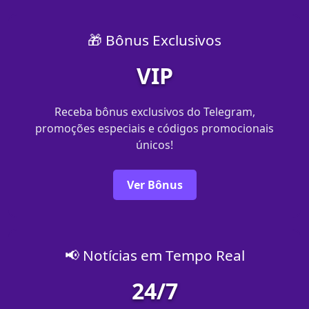
🎁 Bônus Exclusivos
VIP
Receba bônus exclusivos do Telegram,
promoções especiais e códigos promocionais
únicos!
Ver Bônus
📢 Notícias em Tempo Real
24/7