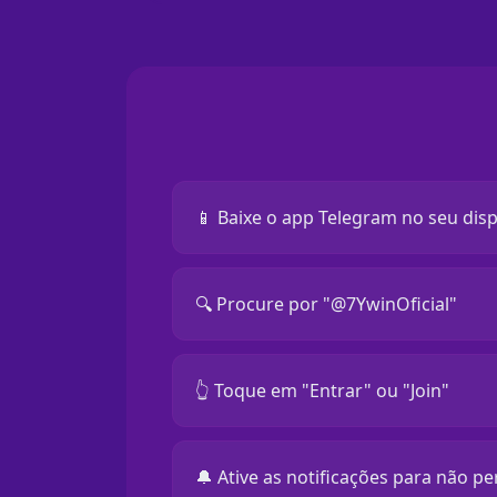
📱 Baixe o app Telegram no seu disp
🔍 Procure por "@7YwinOficial"
👆 Toque em "Entrar" ou "Join"
🔔 Ative as notificações para não p