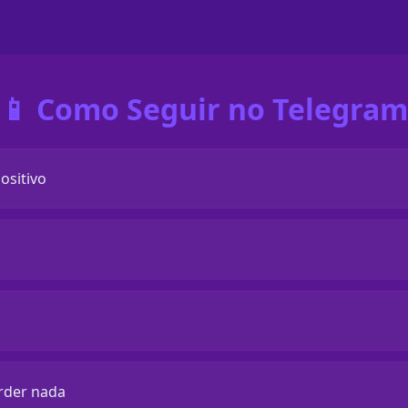
📱 Como Seguir no Telegram
ositivo
erder nada