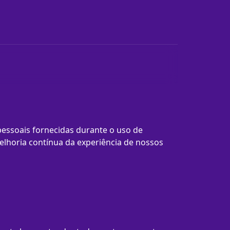
pessoais fornecidas durante o uso de
elhoria contínua da experiência de nossos