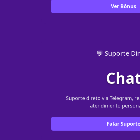
Ver Bônus
💬 Suporte Di
Cha
Suporte direto via Telegram, r
atendimento persona
Falar Suport