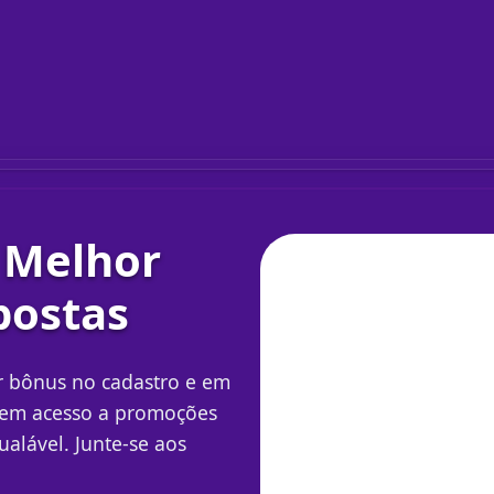
 Melhor
postas
r bônus no cadastro e em
 tem acesso a promoções
ualável. Junte-se aos