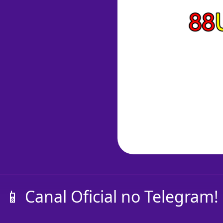
📱 Canal Oficial no Telegram!