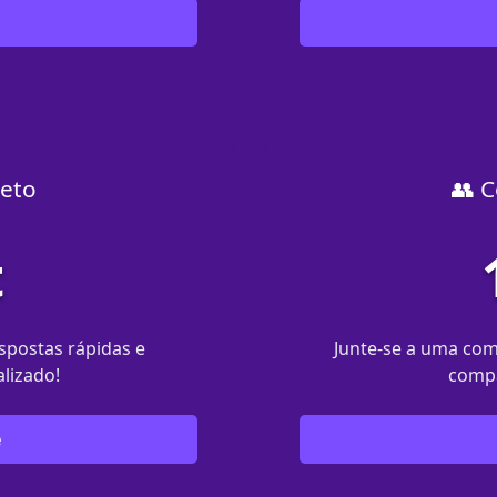
reto
👥 
t
espostas rápidas e
Junte-se a uma com
lizado!
compa
e