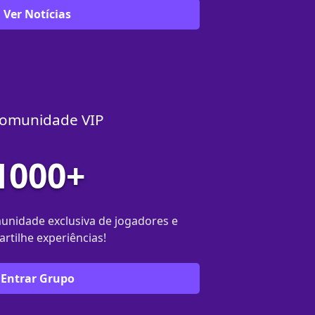
Ver Notícias
Comunidade VIP
1000+
unidade exclusiva de jogadores e
rtilhe experiências!
Entrar Grupo