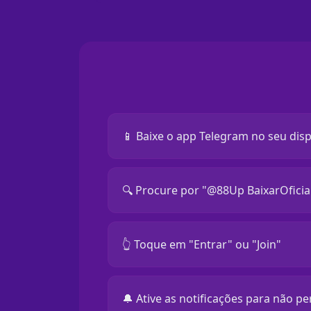
📱 Baixe o app Telegram no seu disp
🔍 Procure por "@88Up BaixarOficia
👆 Toque em "Entrar" ou "Join"
🔔 Ative as notificações para não p