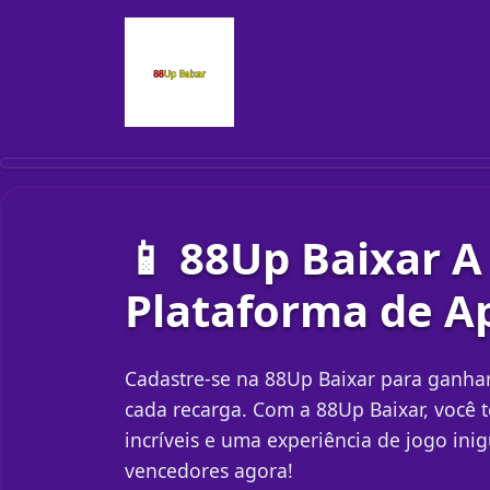
📱 88Up Baixar A
Plataforma de A
Cadastre-se na 88Up Baixar para ganha
cada recarga. Com a 88Up Baixar, você
incríveis e uma experiência de jogo inig
vencedores agora!